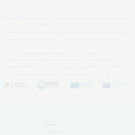
Financiado pela União Europeia. As opiniões e os pontos de vista expressos são de expressa
responsabilidade dos seus autores, e não refletem necessariamente os da União Europeia ou da
Agência Executiva de Investigação da Comissão Europeia. Nem a União Europeia, nem a
autoridade concedente, podem ser responsabilizadas por essas mesmas opiniões ou pontos de
vista.
Este projeto recebeu financiamento do Programa Europa Digital, ao abrigo do Acordo de Subvenção
101083770 e do Plano de Recuperação e Resiliência (PRR) - no âmbito do Mecanismo de
Recuperação e Resiliência (MRR) da União Europeia (UE), enquadrado no Next Generation EU,
para o período de 2021-2026 (no âmbito do projeto ATTRACT, com a referência 774).
Morada:
INESC TEC