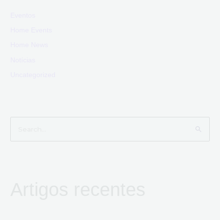
Eventos
Home Events
Home News
Notícias
Uncategorized
S
e
a
r
Artigos recentes
c
h
f