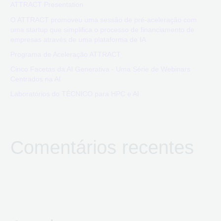
o
ATTRACT Presentation
r
O ATTRACT promoveu uma sessão de pré-aceleração com
uma startup que simplifica o processo de financiamento de
:
empresas através de uma plataforma de IA
Programa de Aceleração ATTRACT
Cinco Facetas da AI Generativa - Uma Série de Webinars
Centrados na AI
Laboratórios do TÉCNICO para HPC e AI
Comentários recentes